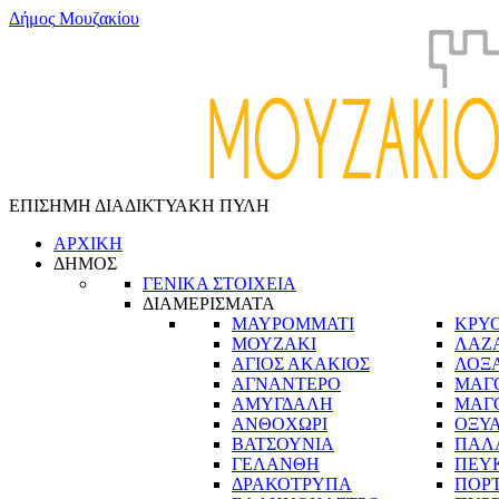
Δ
ή
μ
ο
ς
Μ
ο
υ
ζ
α
κ
ί
ο
υ
ΕΠΙΣΗΜΗ ΔΙΑΔΙΚΤΥΑΚΗ ΠΥΛΗ
ΑΡΧΙΚΗ
ΔΗΜΟΣ
ΓΕΝΙΚΑ ΣΤΟΙΧΕΙΑ
ΔΙΑΜΕΡΙΣΜΑΤΑ
ΜΑΥΡΟΜΜΑΤΙ
ΚΡΥ
ΜΟΥΖΑΚΙ
ΛΑΖ
ΑΓΙΟΣ ΑΚΑΚΙΟΣ
ΛΟΞ
ΑΓΝΑΝΤΕΡΟ
ΜΑΓ
ΑΜΥΓΔΑΛΗ
ΜΑΓ
ΑΝΘΟΧΩΡΙ
ΟΞΥ
ΒΑΤΣΟΥΝΙΑ
ΠΑΛ
ΓΕΛΑΝΘΗ
ΠΕΥ
ΔΡΑΚΟΤΡΥΠΑ
ΠΟΡ