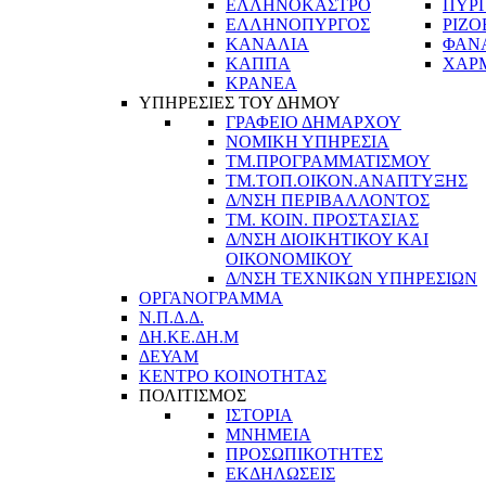
ΕΛΛΗΝΟΚΑΣΤΡΟ
ΠΥΡ
ΕΛΛΗΝΟΠΥΡΓΟΣ
ΡΙΖΟ
ΚΑΝΑΛΙΑ
ΦΑΝ
ΚΑΠΠΑ
ΧΑΡ
ΚΡΑΝΕΑ
ΥΠΗΡΕΣΙΕΣ ΤΟΥ ΔΗΜΟΥ
ΓΡΑΦΕΙΟ ΔΗΜΑΡΧΟΥ
ΝΟΜΙΚΗ ΥΠΗΡΕΣΙΑ
ΤΜ.ΠΡΟΓΡΑΜΜΑΤΙΣΜΟΥ
ΤΜ.ΤΟΠ.ΟΙΚΟΝ.ΑΝΑΠΤΥΞΗΣ
Δ/ΝΣΗ ΠΕΡΙΒΑΛΛΟΝΤΟΣ
ΤΜ. ΚΟΙΝ. ΠΡΟΣΤΑΣΙΑΣ
Δ/ΝΣΗ ΔΙΟΙΚΗΤΙΚΟΥ ΚΑΙ
ΟΙΚΟΝΟΜΙΚΟΥ
Δ/ΝΣΗ ΤΕΧΝΙΚΩΝ ΥΠΗΡΕΣΙΩΝ
ΟΡΓΑΝΟΓΡΑΜΜΑ
Ν.Π.Δ.Δ.
ΔΗ.ΚΕ.ΔΗ.Μ
ΔΕΥΑΜ
ΚΕΝΤΡΟ ΚΟΙΝΟΤΗΤΑΣ
ΠΟΛΙΤΙΣΜΟΣ
ΙΣΤΟΡΙΑ
ΜΝΗΜΕΙΑ
ΠΡΟΣΩΠΙΚΟΤΗΤΕΣ
ΕΚΔΗΛΩΣΕΙΣ