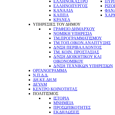
ΕΛΛΗΝΟΚΑΣΤΡΟ
ΠΥΡ
ΕΛΛΗΝΟΠΥΡΓΟΣ
ΡΙΖΟ
ΚΑΝΑΛΙΑ
ΦΑΝ
ΚΑΠΠΑ
ΧΑΡ
ΚΡΑΝΕΑ
ΥΠΗΡΕΣΙΕΣ ΤΟΥ ΔΗΜΟΥ
ΓΡΑΦΕΙΟ ΔΗΜΑΡΧΟΥ
ΝΟΜΙΚΗ ΥΠΗΡΕΣΙΑ
ΤΜ.ΠΡΟΓΡΑΜΜΑΤΙΣΜΟΥ
ΤΜ.ΤΟΠ.ΟΙΚΟΝ.ΑΝΑΠΤΥΞΗΣ
Δ/ΝΣΗ ΠΕΡΙΒΑΛΛΟΝΤΟΣ
ΤΜ. ΚΟΙΝ. ΠΡΟΣΤΑΣΙΑΣ
Δ/ΝΣΗ ΔΙΟΙΚΗΤΙΚΟΥ ΚΑΙ
ΟΙΚΟΝΟΜΙΚΟΥ
Δ/ΝΣΗ ΤΕΧΝΙΚΩΝ ΥΠΗΡΕΣΙΩΝ
ΟΡΓΑΝΟΓΡΑΜΜΑ
Ν.Π.Δ.Δ.
ΔΗ.ΚΕ.ΔΗ.Μ
ΔΕΥΑΜ
ΚΕΝΤΡΟ ΚΟΙΝΟΤΗΤΑΣ
ΠΟΛΙΤΙΣΜΟΣ
ΙΣΤΟΡΙΑ
ΜΝΗΜΕΙΑ
ΠΡΟΣΩΠΙΚΟΤΗΤΕΣ
ΕΚΔΗΛΩΣΕΙΣ