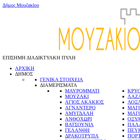
Δ
ή
μ
ο
ς
Μ
ο
υ
ζ
α
κ
ί
ο
υ
ΕΠΙΣΗΜΗ ΔΙΑΔΙΚΤΥΑΚΗ ΠΥΛΗ
ΑΡΧΙΚΗ
ΔΗΜΟΣ
ΓΕΝΙΚΑ ΣΤΟΙΧΕΙΑ
ΔΙΑΜΕΡΙΣΜΑΤΑ
ΜΑΥΡΟΜΜΑΤΙ
ΚΡΥ
ΜΟΥΖΑΚΙ
ΛΑΖ
ΑΓΙΟΣ ΑΚΑΚΙΟΣ
ΛΟΞ
ΑΓΝΑΝΤΕΡΟ
ΜΑΓ
ΑΜΥΓΔΑΛΗ
ΜΑΓ
ΑΝΘΟΧΩΡΙ
ΟΞΥ
ΒΑΤΣΟΥΝΙΑ
ΠΑΛ
ΓΕΛΑΝΘΗ
ΠΕΥ
ΔΡΑΚΟΤΡΥΠΑ
ΠΟΡ