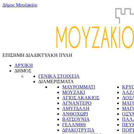
Δ
ή
μ
ο
ς
Μ
ο
υ
ζ
α
κ
ί
ο
υ
ΕΠΙΣΗΜΗ ΔΙΑΔΙΚΤΥΑΚΗ ΠΥΛΗ
ΑΡΧΙΚΗ
ΔΗΜΟΣ
ΓΕΝΙΚΑ ΣΤΟΙΧΕΙΑ
ΔΙΑΜΕΡΙΣΜΑΤΑ
ΜΑΥΡΟΜΜΑΤΙ
ΚΡΥ
ΜΟΥΖΑΚΙ
ΛΑΖ
ΑΓΙΟΣ ΑΚΑΚΙΟΣ
ΛΟΞ
ΑΓΝΑΝΤΕΡΟ
ΜΑΓ
ΑΜΥΓΔΑΛΗ
ΜΑΓ
ΑΝΘΟΧΩΡΙ
ΟΞΥ
ΒΑΤΣΟΥΝΙΑ
ΠΑΛ
ΓΕΛΑΝΘΗ
ΠΕΥ
ΔΡΑΚΟΤΡΥΠΑ
ΠΟΡ