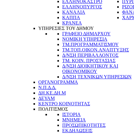
ΕΛΛΗΝΟΚΑΣΤΡΟ
ΠΥΡ
ΕΛΛΗΝΟΠΥΡΓΟΣ
ΡΙΖΟ
ΚΑΝΑΛΙΑ
ΦΑΝ
ΚΑΠΠΑ
ΧΑΡ
ΚΡΑΝΕΑ
ΥΠΗΡΕΣΙΕΣ ΤΟΥ ΔΗΜΟΥ
ΓΡΑΦΕΙΟ ΔΗΜΑΡΧΟΥ
ΝΟΜΙΚΗ ΥΠΗΡΕΣΙΑ
ΤΜ.ΠΡΟΓΡΑΜΜΑΤΙΣΜΟΥ
ΤΜ.ΤΟΠ.ΟΙΚΟΝ.ΑΝΑΠΤΥΞΗΣ
Δ/ΝΣΗ ΠΕΡΙΒΑΛΛΟΝΤΟΣ
ΤΜ. ΚΟΙΝ. ΠΡΟΣΤΑΣΙΑΣ
Δ/ΝΣΗ ΔΙΟΙΚΗΤΙΚΟΥ ΚΑΙ
ΟΙΚΟΝΟΜΙΚΟΥ
Δ/ΝΣΗ ΤΕΧΝΙΚΩΝ ΥΠΗΡΕΣΙΩΝ
ΟΡΓΑΝΟΓΡΑΜΜΑ
Ν.Π.Δ.Δ.
ΔΗ.ΚΕ.ΔΗ.Μ
ΔΕΥΑΜ
ΚΕΝΤΡΟ ΚΟΙΝΟΤΗΤΑΣ
ΠΟΛΙΤΙΣΜΟΣ
ΙΣΤΟΡΙΑ
ΜΝΗΜΕΙΑ
ΠΡΟΣΩΠΙΚΟΤΗΤΕΣ
ΕΚΔΗΛΩΣΕΙΣ