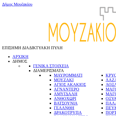
Δ
ή
μ
ο
ς
Μ
ο
υ
ζ
α
κ
ί
ο
υ
ΕΠΙΣΗΜΗ ΔΙΑΔΙΚΤΥΑΚΗ ΠΥΛΗ
ΑΡΧΙΚΗ
ΔΗΜΟΣ
ΓΕΝΙΚΑ ΣΤΟΙΧΕΙΑ
ΔΙΑΜΕΡΙΣΜΑΤΑ
ΜΑΥΡΟΜΜΑΤΙ
ΚΡΥ
ΜΟΥΖΑΚΙ
ΛΑΖ
ΑΓΙΟΣ ΑΚΑΚΙΟΣ
ΛΟΞ
ΑΓΝΑΝΤΕΡΟ
ΜΑΓ
ΑΜΥΓΔΑΛΗ
ΜΑΓ
ΑΝΘΟΧΩΡΙ
ΟΞΥ
ΒΑΤΣΟΥΝΙΑ
ΠΑΛ
ΓΕΛΑΝΘΗ
ΠΕΥ
ΔΡΑΚΟΤΡΥΠΑ
ΠΟΡ