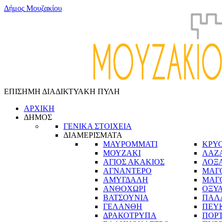
Δ
ή
μ
ο
ς
Μ
ο
υ
ζ
α
κ
ί
ο
υ
ΕΠΙΣΗΜΗ ΔΙΑΔΙΚΤΥΑΚΗ ΠΥΛΗ
ΑΡΧΙΚΗ
ΔΗΜΟΣ
ΓΕΝΙΚΑ ΣΤΟΙΧΕΙΑ
ΔΙΑΜΕΡΙΣΜΑΤΑ
ΜΑΥΡΟΜΜΑΤΙ
ΚΡΥ
ΜΟΥΖΑΚΙ
ΛΑΖ
ΑΓΙΟΣ ΑΚΑΚΙΟΣ
ΛΟΞ
ΑΓΝΑΝΤΕΡΟ
ΜΑΓ
ΑΜΥΓΔΑΛΗ
ΜΑΓ
ΑΝΘΟΧΩΡΙ
ΟΞΥ
ΒΑΤΣΟΥΝΙΑ
ΠΑΛ
ΓΕΛΑΝΘΗ
ΠΕΥ
ΔΡΑΚΟΤΡΥΠΑ
ΠΟΡ